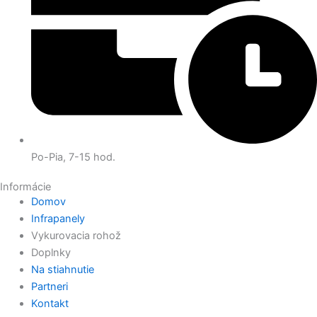
Po-Pia, 7-15 hod.
Informácie
Domov
Infrapanely
Vykurovacia rohož
Doplnky
Na stiahnutie
Partneri
Kontakt