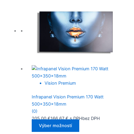
Vision Premium
Infrapanel Vision Premium 170 Watt
500x350x18mm
(0)
205,00
€
166,67
€
s DPH
bez DPH
Výber možností