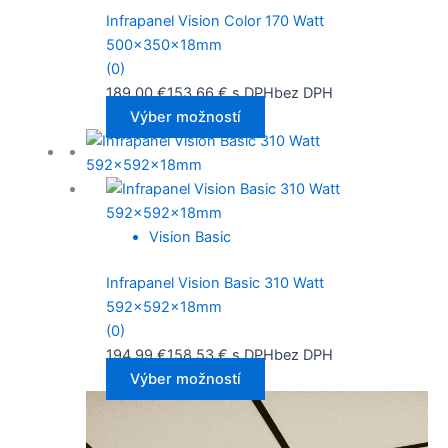
Infrapanel Vision Color 170 Watt
500x350x18mm
(0)
189,00
€
153,66
€
s DPH
bez DPH
Výber možností
Vision Basic
Infrapanel Vision Basic 310 Watt
592x592x18mm
(0)
194,99
€
158,53
€
s DPH
bez DPH
Výber možností