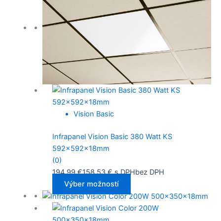
Vision Basic
Infrapanel Vision Basic 380 Watt KS
592x592x18mm
(0)
194,99
€
158,53
€
s DPH
bez DPH
Výber možností