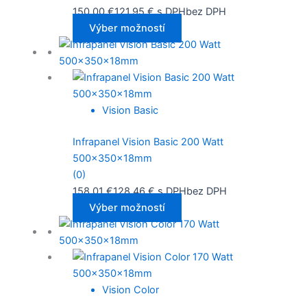
150,00
€
121,95
€
s DPH
bez DPH
Výber možností
Vision Basic
Infrapanel Vision Basic 200 Watt
500x350x18mm
(0)
158,01
€
128,46
€
s DPH
bez DPH
Výber možností
Vision Color