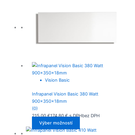
Vision Basic
Infrapanel Vision Basic 380 Watt
900x350x18mm
(0)
215,00
€
174,80
€
s DPH
bez DPH
Výber možností