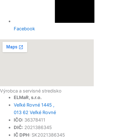
Facebook
Výrobca a servisné stredisko
ELMaR, s.r.o.
Veľké Rovné 1445 ,
013 62 Veľké Rovné
IČO:
36378411
DIČ:
2021386345
IČ DPH:
SK2021386345