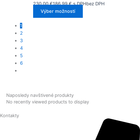
230,00
€
186,99
€
s DPH
bez DPH
Výber možností
1
2
3
4
5
6
Naposledy navštivené produkty
No recently viewed products to display
Kontakty