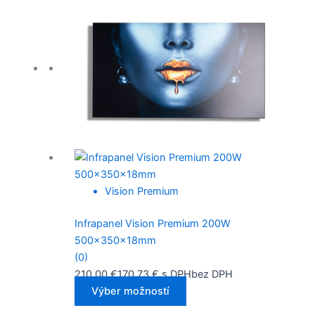
Vision Premium
Infrapanel Vision Premium 200W
500x350x18mm
(0)
210,00
€
170,73
€
s DPH
bez DPH
Výber možností