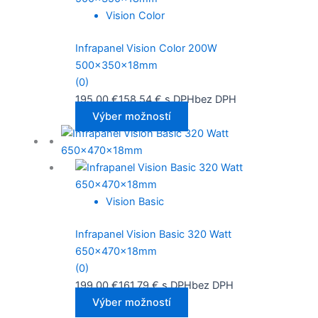
Vision Color
Infrapanel Vision Color 200W
500x350x18mm
(0)
195,00
€
158,54
€
s DPH
bez DPH
Výber možností
Vision Basic
Infrapanel Vision Basic 320 Watt
650x470x18mm
(0)
199,00
€
161,79
€
s DPH
bez DPH
Výber možností