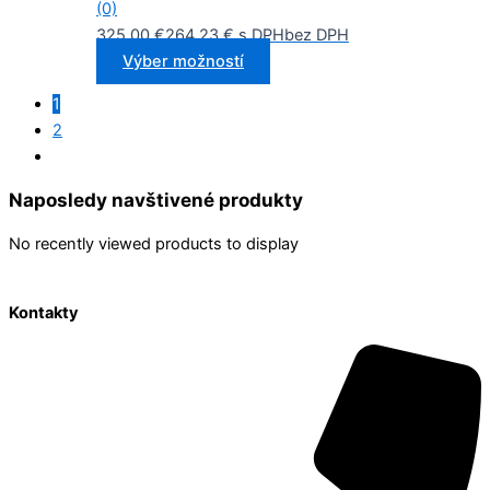
(0)
325,00
€
264,23
€
s DPH
bez DPH
Výber možností
1
2
Naposledy navštivené produkty
No recently viewed products to display
Kontakty