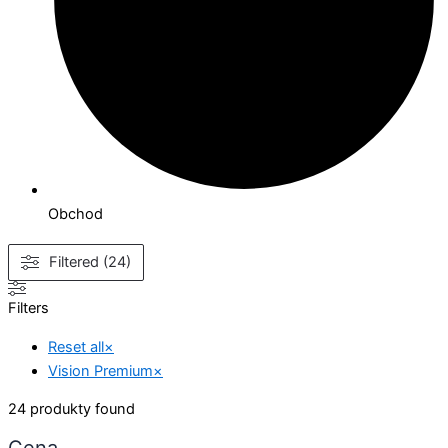
Obchod
Filtered (24)
Filters
Reset all
×
Vision Premium
×
24
produkty found
Cena