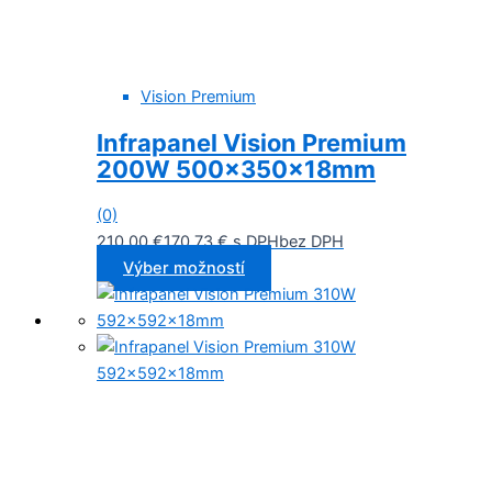
Vision Premium
Infrapanel Vision Premium
200W 500x350x18mm
(0)
210,00
€
170,73
€
s DPH
bez DPH
Výber možností