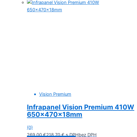
Vision Premium
Infrapanel Vision Premium 410W
650x470x18mm
(0)
269,00
€
218,70
€
s DPH
bez DPH