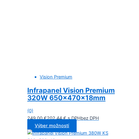
Vision Premium
Infrapanel Vision Premium
320W 650x470x18mm
(0)
249,00
€
202,44
€
s DPH
bez DPH
Výber možností