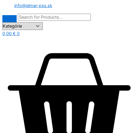
info@elmar-pss.sk
0,00
€
0