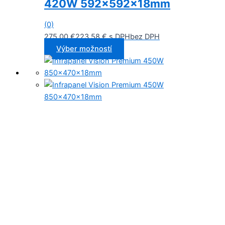
420W 592x592x18mm
(0)
275,00
€
223,58
€
s DPH
bez DPH
Výber možností