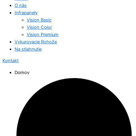
O nás
Infrapanely
Vision Basic
Vision Color
Vision Premium
Vykurovacie Rohože
Na stiahnutie
Kontakt
Domov