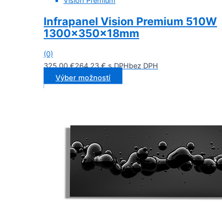
Vision Premium
Infrapanel Vision Premium 510W
1300x350x18mm
(0)
325,00
€
264,23
€
s DPH
bez DPH
Výber možností