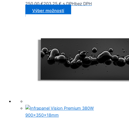
250,00
€
203,25
€
s DPH
bez DPH
Výber možností