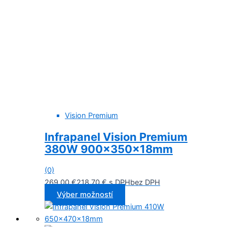
Vision Premium
Infrapanel Vision Premium
380W 900x350x18mm
(0)
269,00
€
218,70
€
s DPH
bez DPH
Výber možností