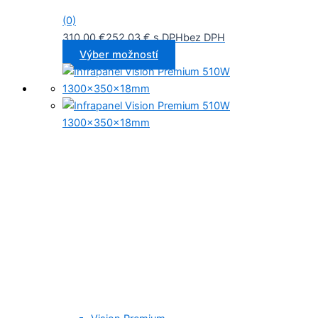
(0)
310,00
€
252,03
€
s DPH
bez DPH
Výber možností