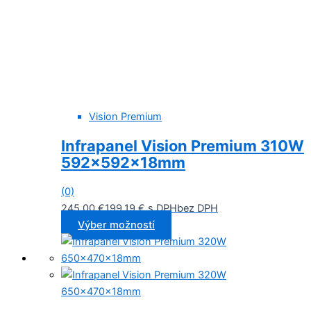
Vision Premium
Infrapanel Vision Premium 310W
592x592x18mm
(0)
245,00
€
199,19
€
s DPH
bez DPH
Výber možností