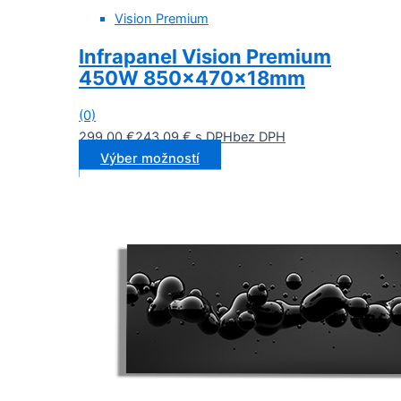
Vision Premium
Infrapanel Vision Premium
450W 850x470x18mm
(0)
299,00
€
243,09
€
s DPH
bez DPH
Výber možností