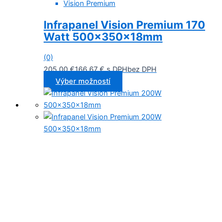
Vision Premium
Infrapanel Vision Premium 170
Watt 500x350x18mm
(0)
205,00
€
166,67
€
s DPH
bez DPH
Výber možností