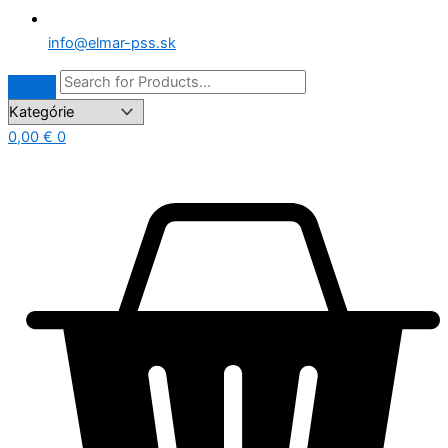
info@elmar-pss.sk
0,00
€
0