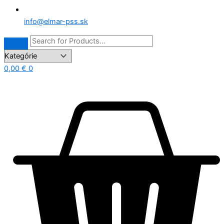
info@elmar-pss.sk
0,00
€
0