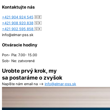
Kontaktujte nás
+421 904 924 545
🇩🇪
+421 908 920 838
🇸🇰
+421 902 595 858
🇸🇰
info@elmar-pss.sk
Otváracie hodiny
Pon- Pia: 7.00- 15.00
Sob- Ne: zatvorené
Urobte prvý krok, my
sa postaráme o zvyšok
Napíšte nám email na –>
info@elmar-pss.sk