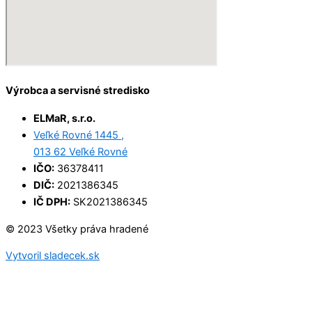
Výrobca a servisné stredisko
ELMaR, s.r.o.
Veľké Rovné 1445 ,
013 62 Veľké Rovné
IČO:
36378411
DIČ:
2021386345
IČ DPH:
SK2021386345
© 2023 Všetky práva hradené
Vytvoril sladecek.sk