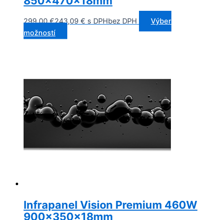
850x470x18mm
299,00
€
243,09
€
s DPH
bez DPH
Výber
možností
Infrapanel Vision Premium 460W
900x350x18mm