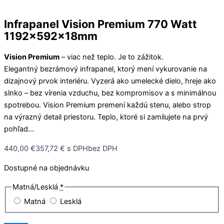
Infrapanel Vision Premium 770 Watt
1192x592x18mm
Vision Premium
– viac než teplo. Je to zážitok.
Elegantný bezrámový infrapanel, ktorý mení vykurovanie na
dizajnový prvok interiéru. Vyzerá ako umelecké dielo, hreje ako
slnko – bez vírenia vzduchu, bez kompromisov a s minimálnou
spotrebou. Vision Premium premení každú stenu, alebo strop
na výrazný detail priestoru. Teplo, ktoré si zamilujete na prvý
pohľad…
440,00
€
357,72
€
s DPH
bez DPH
Dostupné na objednávku
Matná/Lesklá
*
Matná
Lesklá