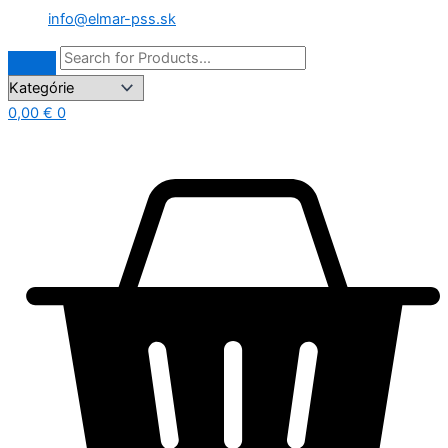
info@elmar-pss.sk
0,00
€
0