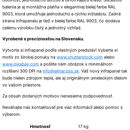
balenia je aj montážna platňa v elegantnej bielej farbe RAL
9003, ktorá umožňuje jednoduchú a rýchlu inštaláciu. Zadná
strana infrapanelu je tiež v bielej farbe RAL 9003, čo dodáva
celému výrobku čistý a jednotný vzhľad.
Vyrobené s precíznosťou na Slovensku.
Vytvorte si infrapanel podľa vlastných predstáv! Vyberte si
motív zo širokej ponuky na
www.shutterstock.com
alebo
www.pixabay.com
a pošlite nám obrázok v minimálnom
rozlíšení 300 DPI na
info@elmar.pss.sk
. Váš nový infrapanel tak
bude nielen zdrojom tepla, ale aj originálnym umeleckým dielom
vo vašom priestore.
Za obsah dodaných motívov nenesieme zodpovednosť.
Neváhajte nás kontaktovať pre viac informácií alebo pomoc s
výberom.
Hmotnosť
17 kg