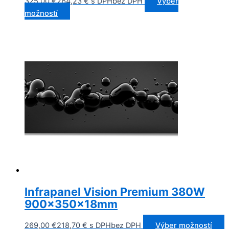
325,00
€
264,23
€
s DPH
bez DPH
Výber
možností
Infrapanel Vision Premium 380W
900x350x18mm
269,00
€
218,70
€
s DPH
bez DPH
Výber možností