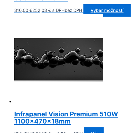
310,00
€
252,03
€
s DPH
bez DPH
Výber možností
Infrapanel Vision Premium 510W
1100x470x18mm