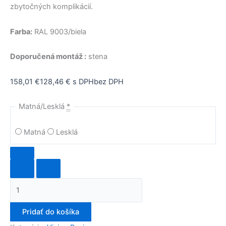
zbytočných komplikácií.
Farba:
RAL 9003/biela
Doporučená montáž :
stena
158,01
€
128,46
€
s DPH
bez DPH
Matná/Lesklá
*
Matná
Lesklá
Pridať do košíka