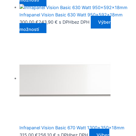
Infrapanel Vision Basic 630 Watt 950x592x18mm
300,00
€
243,90
€
s DPH
bez DPH
Výber
možností
Infrapanel Vision Basic 670 Watt 1300x350x18mm
315,00
€
256,10
€
s DPH
bez DPH
Výber