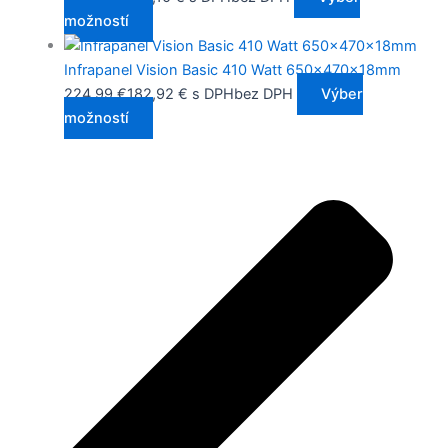
možností
Infrapanel Vision Basic 410 Watt 650x470x18mm
224,99
€
182,92
€
s DPH
bez DPH
Výber
možností