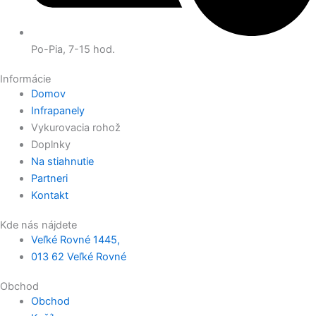
Po-Pia, 7-15 hod.
Informácie
Domov
Infrapanely
Vykurovacia rohož
Doplnky
Na stiahnutie
Partneri
Kontakt
Kde nás nájdete
Veľké Rovné 1445,
013 62 Veľké Rovné
Obchod
Obchod