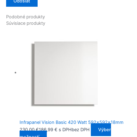
Podobné produkty
Súvisiace produkty
Infrapanel Vision Basic 420 Watt 592x592x18mm
230,00
€
186,99
€
s DPH
bez DPH
Výber
možností