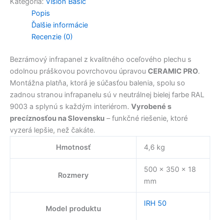
Kategória:
Vision Basic
Popis
Ďalšie informácie
Recenzie (0)
Bezrámový infrapanel z kvalitného oceľového plechu s
odolnou práškovou povrchovou úpravou
CERAMIC PRO
.
Montážna platňa, ktorá je súčasťou balenia, spolu so
zadnou stranou infrapanelu sú v neutrálnej bielej farbe RAL
9003 a splynú s každým interiérom.
Vyrobené s
precíznosťou na Slovensku
– funkčné riešenie, ktoré
vyzerá lepšie, než čakáte.
Hmotnosť
4,6 kg
500 × 350 × 18
Rozmery
mm
IRH 50
Model produktu