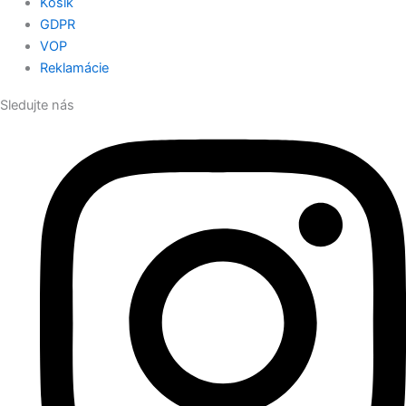
Košík
GDPR
VOP
Reklamácie
Sledujte nás